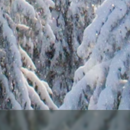
SĀKUMS
IETEIKUMI
ZIEMA