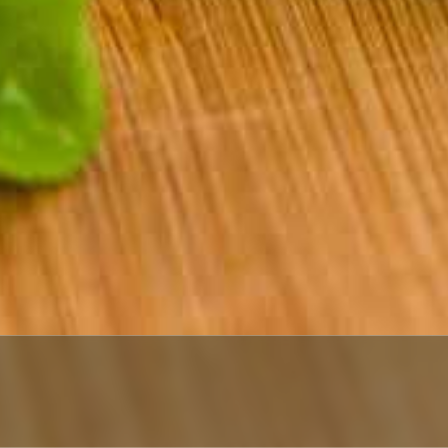
AVALEHT
SOOVITUSED
RENNEHOOV BURGERID ÖÖBIKORU SERVAL