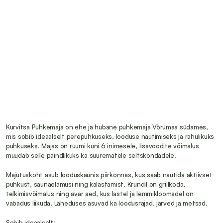
Kurvitsa Puhkemaja on ehe ja hubane puhkemaja Võrumaa südames, 
mis sobib ideaalselt perepuhkuseks, looduse nautimiseks ja rahulikuks 
puhkuseks. Majas on ruumi kuni 6 inimesele, lisavoodite võimalus 
muudab selle paindlikuks ka suurematele seltskondadele.
Majutuskoht asub looduskaunis piirkonnas, kus saab nautida aktiivset 
puhkust, saunaelamusi ning kalastamist. Krundil on grillkoda, 
telkimisvõimalus ning avar aed, kus lastel ja lemmikloomadel on 
vabadus liikuda. Läheduses asuvad ka loodusrajad, järved ja metsad.
Sobib ideaalselt: