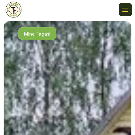
Meist
Soovitused
Mine Tagasi
Kuhu Minna
Sihtkohad
Sündmused
Kontakt