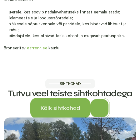
perele, kes soovib nädalavahetuseks linnast eemale saada;
lalameestele ja loodusesõpradele;
väikesele sõpruskonnale või paaridele, kes hindavad lihtsust ja 
rahu;
rändajatele, kes otsivad taskukohast ja mugavat peatuspaika.
Broneeritav 
estrent.ee
 kaudu
SIHTKOHAD
Tutvu veel teiste sihtkohtadega
Kõik sihtkohad