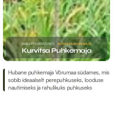
AVALEHT
SOOVITUSED
KURVITSA PUHKEMAJA
Kurvitsa Puhkemaja
Hubane puhkemaja Võrumaa südames, mis 
sobib ideaalselt perepuhkuseks, looduse 
nautimiseks ja rahulikuks puhkuseks