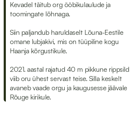
Kevadel täitub org ööbikulaulude ja 
toomingate lõhnaga.

Siin paljandub haruldaselt Lõuna-Eestile 
omane lubjakivi, mis on tüüpiline kogu 
Haanja kõrgustikule.

2021. aastal rajatud 40 m pikkune rippsild 
viib oru ühest servast teise. Silla keskelt 
avaneb vaade orgu ja kaugusesse jäävale 
Rõuge kirikule.