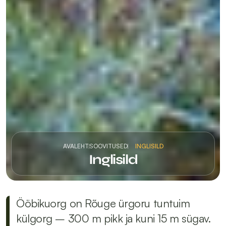
AVALEHT
SOOVITUSED
INGLISILD
Inglisild
Ööbikuorg on Rõuge ürgoru tuntuim 
külgorg – 300 m pikk ja kuni 15 m sügav. 