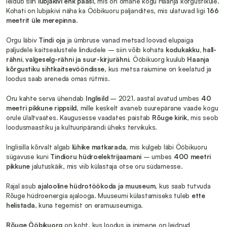
leidub siin 
lubjakivi ehk paasi
, mis on omane kogu Haanja kõrgustikule. 
Kohati on lubjakivi näha ka Ööbikuoru paljandites, mis ulatuvad ligi 
166 
meetrit üle merepinna
.
Orgu läbiv 
Tindi oja
 ja ümbruse vanad metsad loovad elupaiga 
paljudele kaitsealustele lindudele – siin võib kohata 
kodukakku, hall-
rähni, valgeselg-rähni ja suur-kirjurähni
. Ööbikuorg kuulub 
Haanja 
kõrgustiku sihtkaitsevööndisse
, kus metsa raiumine on keelatud ja 
loodus saab areneda omas rütmis.
Oru kahte serva ühendab 
Inglisild
 – 2021. aastal avatud umbes 
40 
meetri pikkune rippsild
, mille keskelt avaneb suurepärane vaade kogu 
orule ülaltvaates. Kaugusesse vaadates paistab 
Rõuge kirik
, mis seob 
loodusmaastiku ja kultuuripärandi üheks tervikuks.
Inglisilla kõrvalt algab 
lühike matkarada
, mis kulgeb läbi Ööbikuoru 
sügavuse kuni 
Tindioru hüdroelektrijaamani
 – umbes 
400 meetri 
pikkune
 jalutuskäik, mis viib külastaja otse oru südamesse.
Rajal asub 
ajalooline hüdrotöökoda ja muuseum
, kus saab tutvuda 
Rõuge hüdroenergia ajalooga. Muuseumi külastamiseks tuleb 
ette 
helistada
, kuna tegemist on eramuuseumiga.
Rõuge Ööbikuorg
 on koht, kus loodus ja inimene on leidnud 