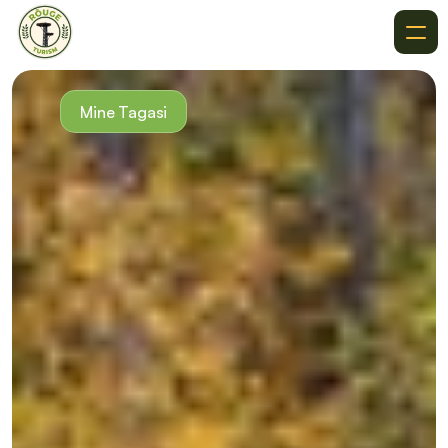
Meist
Soovitused
Mine Tagasi
Kuhu Minna
Sihtkohad
Sündmused
Kontakt