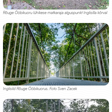
Rõuge Ööbikuoru lühikese matkaraja alguspunkt Inglisilla kõrval
Inglisild Rõuge Ööbikuorus. Foto Sven Zacek