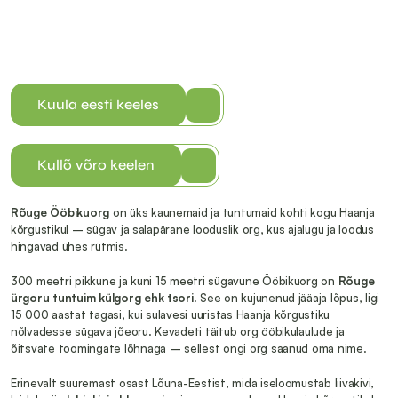
Kuula eesti keeles
Kullõ võro keelen
Rõuge Ööbikuorg
 on üks kaunemaid ja tuntumaid kohti kogu Haanja 
kõrgustikul – sügav ja salapärane looduslik org, kus ajalugu ja loodus 
hingavad ühes rütmis.
300 meetri pikkune ja kuni 15 meetri sügavune Ööbikuorg on 
Rõuge 
ürgoru tuntuim külgorg ehk tsori
. See on kujunenud jääaja lõpus, ligi 
15 000 aastat tagasi, kui sulavesi uuristas Haanja kõrgustiku 
nõlvadesse sügava jõeoru. Kevadeti täitub org ööbikulaulude ja 
õitsvate toomingate lõhnaga – sellest ongi org saanud oma nime.
Erinevalt suuremast osast Lõuna-Eestist, mida iseloomustab liivakivi, 