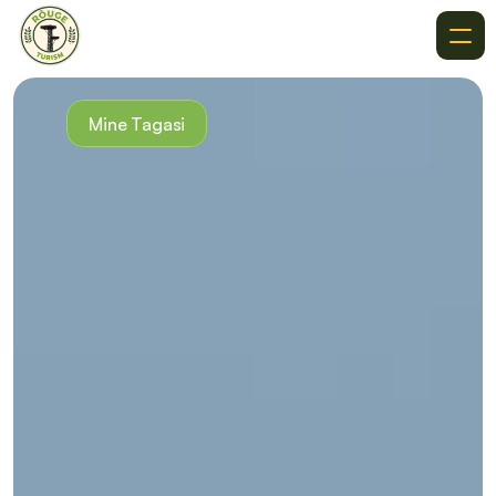
Meist
Soovitused
Mine Tagasi
Kuhu Minna
Sihtkohad
Sündmused
Kontakt