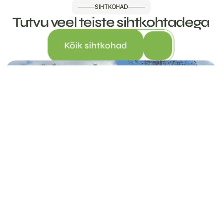
SIHTKOHAD
Tutvu veel teiste sihtkohtadega
Kõik sihtkohad
Nõlva talu
NÕLVA TALU, VIITINA KÜLA, RÕUGE VALD, VÕRUMAA 66711