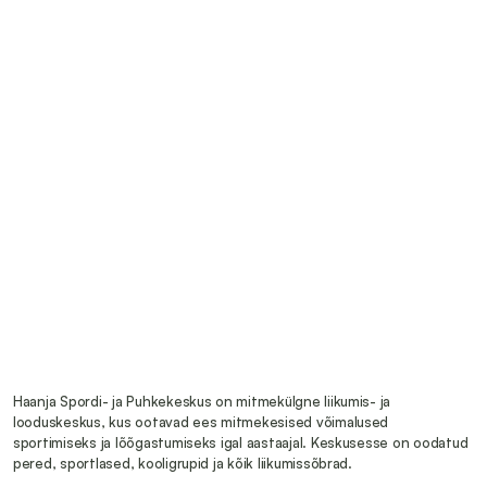
Haanja Spordi- ja Puhkekeskus on mitmekülgne liikumis- ja 
looduskeskus, kus ootavad ees mitmekesised võimalused 
sportimiseks ja lõõgastumiseks igal aastaajal. Keskusesse on oodatud 
pered, sportlased, kooligrupid ja kõik liikumissõbrad.