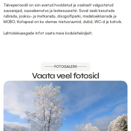
Talveperioodil on siin avatud hooldatud ja osaliselt valgustatud 
suusarajad, suusalaenutus ja laskesuusatiir. Suvel saab kasutada 
rullirada, jooksu- ja matkaradu, discgolfiparki, madalseiklusrada ja 
MOBO. Kohapeal on ka olemas riietusruumid, dušid, WC-d ja kohvik.
Lahtiolekuaegade infot vaata meie koduleheküljelt.
FOTOGALERII
Vaata veel fotosid