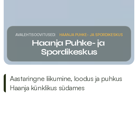
AVALEHT
SOOVITUSED
HAANJA PUHKE- JA SPORDIKESKUS
Haanja Puhke- ja 
Spordikeskus
Aastaringne liikumine, loodus ja puhkus 
Haanja künklikus südames