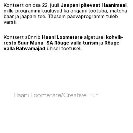
Kontsert on osa 22. juuli 
Jaapani päevast Haanimaal
, 
mille programmi kuuluvad ka origami töötuba, matcha 
baar ja jaapani tee. Täpsem päevaprogramm tuleb 
varsti.
Kontsert sünnib 
Haani Loometare
 algatusel 
kohvik-
resto Suur Muna
, 
SA Rõuge valla turism
 ja 
Rõuge 
valla Rahvamajad
 ühisel toetusel.
Haani Loometare/Creative Hut