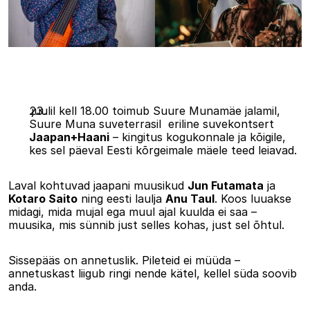
.juulil kell 18.00 toimub Suure Munamäe jalamil, 
Suure Muna suveterrasil  eriline suvekontsert 
Jaapan+Haani
 – kingitus kogukonnale ja kõigile, 
kes sel päeval Eesti kõrgeimale mäele teed leiavad.
Laval kohtuvad jaapani muusikud 
Jun Futamata
 ja 
Kotaro Saito
 ning eesti laulja 
Anu Taul
. Koos luuakse 
midagi, mida mujal ega muul ajal kuulda ei saa – 
muusika, mis sünnib just selles kohas, just sel õhtul.
Sissepääs on annetuslik. Pileteid ei müüda – 
annetuskast liigub ringi nende kätel, kellel süda soovib 
anda.