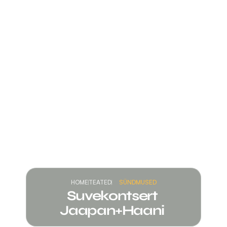
HOME
TEATED
SÜNDMUSED
Suvekontsert 
Jaapan+Haani 