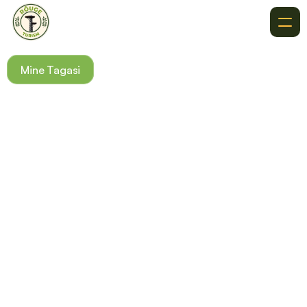
Meist
Mine Tagasi
Soovitused
Kuhu Minna
Sihtkohad
Sündmused
Kontakt