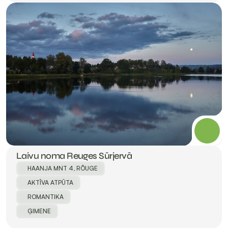
Laivu noma Reuges Sūrjervā
HAANJA MNT 4, RÕUGE
AKTĪVA ATPŪTA
ROMANTIKA
ĢIMENE