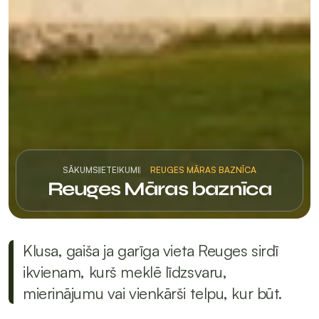
SĀKUMS
IETEIKUMI
REUGES MĀRAS BAZNĪCA
Reuges Māras baznīca
Klusa, gaiša ja garīga vieta Reuges sirdī 
ikvienam, kurš meklē līdzsvaru, 
mierinājumu vai vienkārši telpu, kur būt.