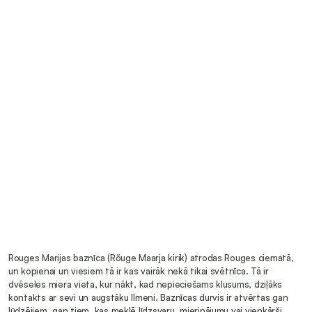
Rouges Marijas baznīca (Rõuge Maarja kirik) atrodas Rouges ciematā, 
un kopienai un viesiem tā ir kas vairāk nekā tikai svētnīca. Tā ir 
dvēseles miera vieta, kur nākt, kad nepieciešams klusums, dziļāks 
kontakts ar sevi un augstāku līmeni. Baznīcas durvis ir atvērtas gan 
lūdzējiem, gan tiem, kas meklē līdzsvaru, mierinājumu vai vienkārši 