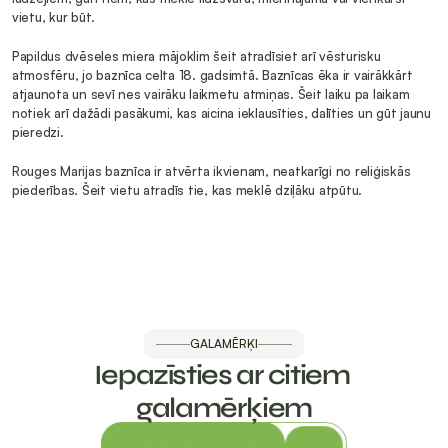
vietu, kur būt. 
Papildus dvēseles miera mājoklim šeit atradīsiet arī vēsturisku 
atmosfēru, jo baznīca celta 18. gadsimtā. Baznīcas ēka ir vairākkārt 
atjaunota un sevī nes vairāku laikmetu atmiņas. Šeit laiku pa laikam 
notiek arī dažādi pasākumi, kas aicina ieklausīties, dalīties un gūt jaunu 
pieredzi.
Rouges Marijas baznīca ir atvērta ikvienam, neatkarīgi no reliģiskās 
piederības. Šeit vietu atradīs tie, kas meklē dziļāku atpūtu.
GALAMĒRĶI
Iepazīsties ar citiem 
galamērķiem