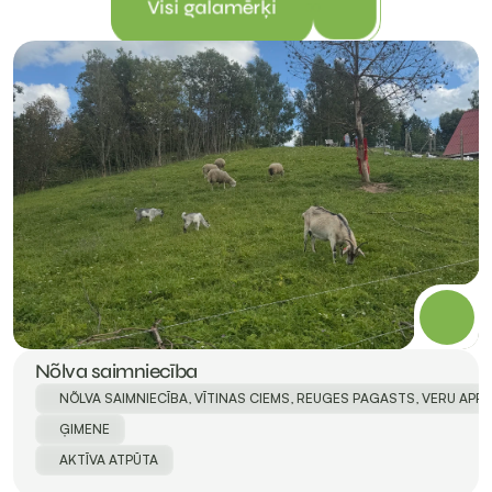
Visi galamērķi
Nõlva saimniecība
NÕLVA SAIMNIECĪBA, VĪTINAS CIEMS, REUGES PAGASTS, VERU APRIŅ
ĢIMENE
AKTĪVA ATPŪTA