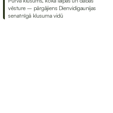
Purva klusums, koka laipas un dabas 
vēsture – pārgājiens Dienvidigaunijas 
senatnīgā klusuma vidū