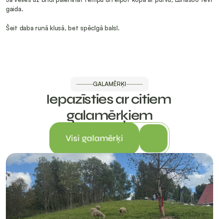
gaida.
Šeit daba runā klusā, bet spēcīgā balsī.
GALAMĒRĶI
Iepazīsties ar citiem 
galamērķiem
Visi galamērķi