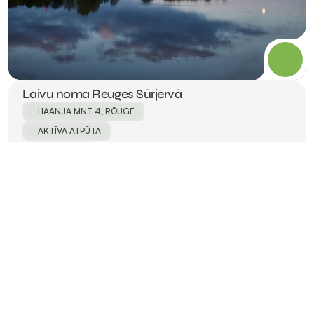
Laivu noma Reuges Sūrjervā
HAANJA MNT 4, RÕUGE
AKTĪVA ATPŪTA
ROMANTIKA
ĢIMENE
Kādi ir populārākie Rūjienas apskates 
objekti?