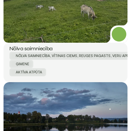
Nõlva saimniecība
NÕLVA SAIMNIECĪBA, VĪTINAS CIEMS, REUGES PAGASTS, VERU APRIŅ
ĢIMENE
AKTĪVA ATPŪTA