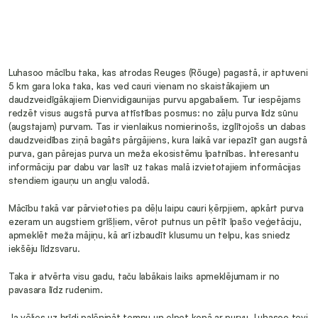
Luhasoo mācību taka, kas atrodas Reuges (Rõuge) pagastā, ir aptuveni 
5 km gara loka taka, kas ved cauri vienam no skaistākajiem un 
daudzveidīgākajiem Dienvidigaunijas purvu apgabaliem. Tur iespējams 
redzēt visus augstā purva attīstības posmus: no zāļu purva līdz sūnu 
(augstajam) purvam. Tas ir vienlaikus nomierinošs, izglītojošs un dabas 
daudzveidības ziņā bagāts pārgājiens, kura laikā var iepazīt gan augstā 
purva, gan pārejas purva un meža ekosistēmu īpatnības. Interesantu 
informāciju par dabu var lasīt uz takas malā izvietotajiem informācijas 
stendiem igauņu un angļu valodā.
Mācību takā var pārvietoties pa dēļu laipu cauri ķērpjiem, apkārt purva 
ezeram un augstiem grīšļiem, vērot putnus un pētīt īpašo veģetāciju, 
apmeklēt meža mājiņu, kā arī izbaudīt klusumu un telpu, kas sniedz 
iekšēju līdzsvaru.
Taka ir atvērta visu gadu, taču labākais laiks apmeklējumam ir no 
pavasara līdz rudenim.
Ja vēlies uz brīdi palēnināt tempu un elpot kopā ar purvu, Luhasoo tevi 