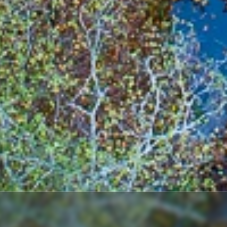
SĀKUMS
IETEIKUMI
EŅĢEĻU TILTS