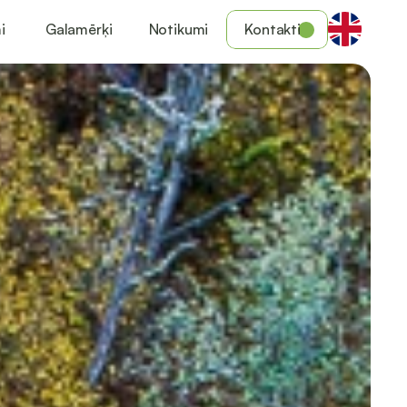
i
Galamērķi
Notikumi
Kontakti