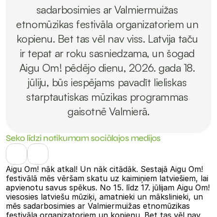
sadarbosimies ar Valmiermuižas 
etnomūzikas festivāla organizatoriem un 
kopienu. Bet tas vēl nav viss. Latvija taču 
ir tepat ar roku sasniedzama, un šogad 
Aigu Om! pēdējo dienu, 2026. gada 18. 
jūliju, būs iespējams pavadīt lieliskas 
starptautiskas mūzikas programmas 
gaisotnē Valmierā.
Seko līdzi notikumam sociālajos medijos
Aigu Om! nāk atkal! Un nāk citādāk. Sestajā Aigu Om! 
festivālā mēs vēršam skatu uz kaimiņiem latviešiem, lai 
apvienotu savus spēkus. No 15. līdz 17. jūlijam Aigu Om! 
viesosies latviešu mūziķi, amatnieki un mākslinieki, un 
mēs sadarbosimies ar Valmiermuižas etnomūzikas 
festivāla organizatoriem un kopienu. Bet tas vēl nav 