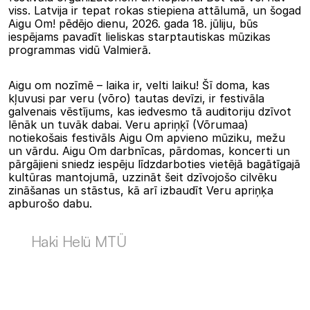
viss. Latvija ir tepat rokas stiepiena attālumā, un šogad 
Aigu Om! pēdējo dienu, 2026. gada 18. jūliju, būs 
iespējams pavadīt lieliskas starptautiskas mūzikas 
programmas vidū Valmierā.
Aigu om nozīmē – laika ir, velti laiku! Šī doma, kas 
kļuvusi par veru (võro) tautas devīzi, ir festivāla 
galvenais vēstījums, kas iedvesmo tā auditoriju dzīvot 
lēnāk un tuvāk dabai. Veru apriņķī (Võrumaa) 
notiekošais festivāls Aigu Om apvieno mūziku, mežu 
un vārdu. Aigu Om darbnīcas, pārdomas, koncerti un 
pārgājieni sniedz iespēju līdzdarboties vietējā bagātīgajā 
kultūras mantojumā, uzzināt šeit dzīvojošo cilvēku 
zināšanas un stāstus, kā arī izbaudīt Veru apriņķa 
apburošo dabu.
Haki Helü MTÜ