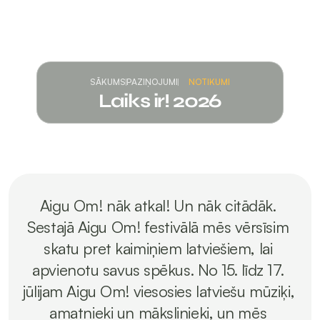
SĀKUMS
PAZIŅOJUMI
NOTIKUMI
Laiks ir! 2026
Aigu Om! nāk atkal! Un nāk citādāk. 
Sestajā Aigu Om! festivālā mēs vērsīsim 
skatu pret kaimiņiem latviešiem, lai 
apvienotu savus spēkus. No 15. līdz 17. 
jūlijam Aigu Om! viesosies latviešu mūziķi, 
amatnieki un mākslinieki, un mēs 