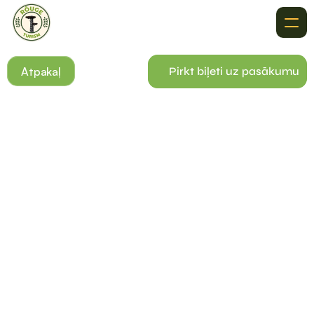
Par Mums
Atpakaļ
Pirkt biļeti uz pasākumu
Ieteikumi
Kurpamatier}

No Coordinates Or Key Changes In Size.{
Galamērķi
Notikumi
Kontakti